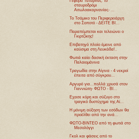
Γέφυρα Τατάρνας: το
σταυροδρόμι
Αιτωλοακαρνανίας- ...
Το Τσάμικο του Περιφερειάρχη
στο Σοποτό - ΔΕΙΤΕ ΒΙ...
Παραπέμπεται και τελειώνει ο
Γκιρτζίκης!
Επιβατηγό πλοίο έμεινε από
καύσιμα στη Λευκάδα!..
Φωτιά καίει δασική έκταση στην
Παλαιομάνινα
Τραγωδία στην Αίγινα - 4 νεκροί
έπειτα από σύγκρου...
Αργυρό για...πολλά χρυσά στον
Γιαννιώτη- ΦΩΤΟ - ΒΙ...
Εχασε κόρη και σύζυγο στο
τραγικό δυστύχημα της Αί...
Η μόνιμη αύξηση των εσόδων θα
προέλθει από την ανά...
ΦΩΤΟ-ΒΙΝΤΕΟ από τη φωτιά στο
Μεσολόγγι
Γκολ και φάσεις από το