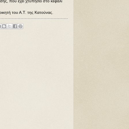
σης, που έχει χτυπήσει στο κεφάλι
οικητή του Α.Τ. της Κατούνας.