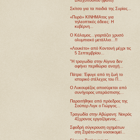
Βλαχοπούλου (φωτο)
Σκίτσο για τα παιδιά της Συρίας...
«Πυρά» ΚΙΝΗΜΑτος για
τηλεοπτικές άδειες: Η
κυβέρνη...
Ο Κάλαμος…γιορτάζει χρυσό
ολυμπιακό μετάλλιο…!!
«Λουκέτο» από Κοντονή μέχρι τις
5 Σεπτεμβρίου...
"Η τραγωδία στην Αίγινα δεν
αφήνει περιθώρια ανοχή...
Πάτρα: Έφυγε από τη ζωή το
ιστορικό στέλεχος του Π...
Ο Λυκουρέζος αποσύρεται από
συνήγορος υπεράσπισης...
Παραιτήθηκε από πρόεδρος της
Σούπερ Λιγκ ο Γιώργος...
Τραγωδία στην Αβώρανη: Νεκρός
41χρονος εργαζόμενος...
Σφοδρή σύγκρουση οχημάτων
στη Στράτο-στο νοσοκομεί...