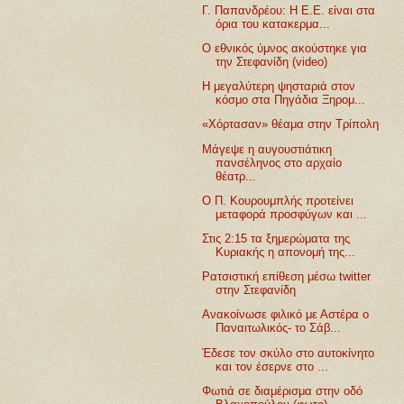
Γ. Παπανδρέου: Η Ε.Ε. είναι στα
όρια του κατακερμα...
Ο εθνικός ύμνος ακούστηκε για
την Στεφανίδη (video)
Η μεγαλύτερη ψησταριά στον
κόσμο στα Πηγάδια Ξηρομ...
«Χόρτασαν» θέαμα στην Τρίπολη
Μάγεψε η αυγουστιάτικη
πανσέληνος στο αρχαίο
θέατρ...
Ο Π. Koυρουμπλής προτείνει
μεταφορά προσφύγων και ...
Στις 2:15 τα ξημερώματα της
Κυριακής η απονομή της...
Ρατσιστική επίθεση μέσω twitter
στην Στεφανίδη
Aνακοίνωσε φιλικό με Αστέρα ο
Παναιτωλικός- το Σάβ...
Έδεσε τον σκύλο στο αυτοκίνητο
και τον έσερνε στο ...
Φωτιά σε διαμέρισμα στην οδό