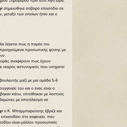
ήμου Ξηρομέρου πριν από λίγη ώρα,
gr
σημειώθηκε σοβαρό επεισόδιο σε
ν, μεταξύ των οποίων ήταν και ο
λλά λέγεται πως η παρέα του
ε προηγούμενα προσωπικής φύσης με
υν.
οφορίες αναφέρουν πως έχουν
ναι νεαρός αστυνομικός που υπηρετεί
 βουλευτής μαζί με μια ομάδα 5-6
γγενείς του και ο ένας είναι ο
έβηκαν κάτω, επιτέθηκαν με λοστούς
 θαμώνες με αποτέλεσμα να
gr
ο Κ. Μπαρμπαρούσης έβριζε και
επεισοδίου στο καφενείο, που
ισοδίου είναι μάλλον προσωπικές