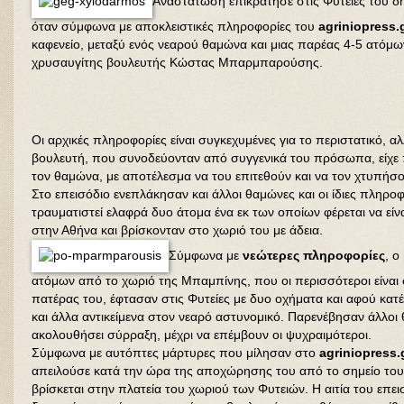
Αναστάτωση επικράτησε στις Φυτείες του δ
όταν σύμφωνα με αποκλειστικές πληροφορίες του
agriniopress.
καφενείο, μεταξύ ενός νεαρού θαμώνα και μιας παρέας 4-5 ατόμω
χρυσαυγίτης βουλευτής Κώστας Μπαρμπαρούσης.
Οι αρχικές πληροφορίες είναι συγκεχυμένες για το περιστατικό, α
βουλευτή, που συνοδεύονταν από συγγενικά του πρόσωπα, είχ
τον θαμώνα, με αποτέλεσμα να του επιτεθούν και να τον χτυπήσο
Στο επεισόδιο ενεπλάκησαν και άλλοι θαμώνες και οι ίδιες πληρ
τραυματιστεί ελαφρά δυο άτομα ένα εκ των οποίων φέρεται να εί
στην Αθήνα και βρίσκονταν στο χωριό του με άδεια.
Σύμφωνα με
νεώτερες πληροφορίες
, ο
ατόμων από το χωριό της Μπαμπίνης, που οι περισσότεροι είναι συ
πατέρας του, έφτασαν στις Φυτείες με δυο οχήματα και αφού κατ
και άλλα αντικείμενα στον νεαρό αστυνομικό. Παρενέβησαν άλλοι
ακολουθήσει σύρραξη, μέχρι να επέμβουν οι ψυχραιμότεροι.
Σύμφωνα με αυτόπτες μάρτυρες που μίλησαν στο
agriniopress.
απειλούσε κατά την ώρα της αποχώρησης του από το σημείο του 
βρίσκεται στην πλατεία του χωριού των Φυτειών. Η αιτία του επε