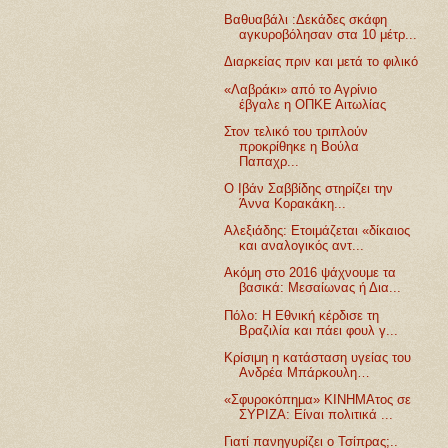
Βαθυαβάλι :Δεκάδες σκάφη
αγκυροβόλησαν στα 10 μέτρ...
Διαρκείας πριν και μετά το φιλικό
«Λαβράκι» από το Αγρίνιο
έβγαλε η ΟΠΚΕ Αιτωλίας
Στον τελικό του τριπλούν
προκρίθηκε η Βούλα
Παπαχρ...
Ο Ιβάν Σαββίδης στηρίζει την
Άννα Κορακάκη...
Αλεξιάδης: Ετοιμάζεται «δίκαιος
και αναλογικός αντ...
Aκόμη στο 2016 ψάχνουμε τα
βασικά: Μεσαίωνας ή Δια...
Πόλο: Η Εθνική κέρδισε τη
Βραζιλία και πάει φουλ γ...
Κρίσιμη η κατάσταση υγείας του
Ανδρέα Μπάρκουλη…
«Σφυροκόπημα» ΚΙΝΗΜΑτος σε
ΣΥΡΙΖΑ: Eίναι πολιτικά ...
Γιατί πανηγυρίζει ο Τσίπρας;..