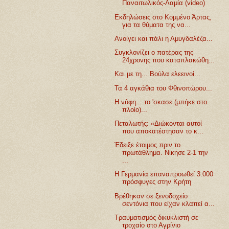
Παναιτωλικός-Λαμία (video)
Εκδηλώσεις στο Κομμένο Άρτας,
για τα θύματα της να...
Ανοίγει και πάλι η Αμυγδαλέζα...
Συγκλονίζει ο πατέρας της
24χρονης που καταπλακώθη...
Kαι με τη... Βούλα ελεεινοί...
Τα 4 αγκάθια του Φθινοπώρου...
Η νύφη... το 'σκασε (μπήκε στο
πλοίο)...
Πεταλωτής: «Διώκονται αυτοί
που αποκατέστησαν το κ...
Έδειξε έτοιμος πριν το
πρωτάθλημα. Νίκησε 2-1 την
...
Η Γερμανία επαναπροωθεί 3.000
πρόσφυγες στην Κρήτη
Βρέθηκαν σε ξενοδοχείο
σεντόνια που είχαν κλαπεί α...
Tραυματισμός δικυκλιστή σε
τροχαίο στο Αγρίνιο